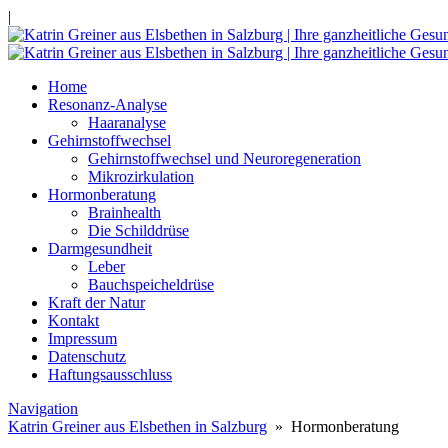
|
Home
Resonanz-Analyse
Haaranalyse
Gehirnstoffwechsel
Gehirnstoffwechsel und Neuroregeneration
Mikrozirkulation
Hormonberatung
Brainhealth
Die Schilddrüse
Darmgesundheit
Leber
Bauchspeicheldrüse
Kraft der Natur
Kontakt
Impressum
Datenschutz
Haftungsausschluss
Navigation
Katrin Greiner aus Elsbethen in Salzburg
» Hormonberatung